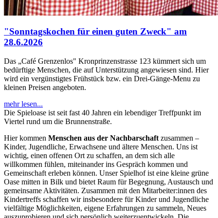
"Sonntagskochen für einen guten Zweck" am
28.6.2026
Das „Café Grenzenlos" Kronprinzenstrasse 123 kümmert sich um
bedürftige Menschen, die auf Unterstützung angewiesen sind. Hier
wird ein vergünstigtes Frühstück bzw. ein Drei-Gänge-Menu zu
kleinen Preisen angeboten.
mehr lesen...
Die Spieloase ist seit fast 40 Jahren ein lebendiger Treffpunkt im
Viertel rund um die Brunnenstraße.
Hier kommen
Menschen aus der Nachbarschaft
zusammen –
Kinder, Jugendliche, Erwachsene und ältere Menschen. Uns ist
wichtig, einen offenen Ort zu schaffen, an dem sich alle
willkommen fühlen, miteinander ins Gespräch kommen und
Gemeinschaft erleben können. Unser Spielhof ist eine kleine grüne
Oase mitten in Bilk und bietet Raum für Begegnung, Austausch und
gemeinsame Aktivitäten. Zusammen mit den Mitarbeiter:innen des
Kindertreffs schaffen wir insbesondere für Kinder und Jugendliche
vielfältige Möglichkeiten, eigene Erfahrungen zu sammeln, Neues
auszuprobieren und sich persönlich weiterzuentwickeln. Die