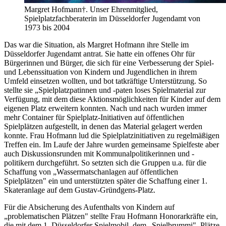
Margret Hofmann†. Unser Ehrenmitglied,
Spielplatzfachberaterin im Düsseldorfer Jugendamt von
1973 bis 2004
Das war die Situation, als Margret Hofmann ihre Stelle im
Düsseldorfer Jugendamt antrat. Sie hatte ein offenes Ohr für
Bürgerinnen und Bürger, die sich für eine Verbesserung der Spiel-
und Lebenssituation von Kindern und Jugendlichen in ihrem
Umfeld einsetzen wollten, und bot tatkräftige Unterstützung. So
stellte sie „Spielplatzpatinnen und -paten loses Spielmaterial zur
Verfügung, mit dem diese Aktionsmöglichkeiten für Kinder auf dem
eigenen Platz erweitern konnten. Nach und nach wurden immer
mehr Container für Spielplatz-Initiativen auf öffentlichen
Spielplätzen aufgestellt, in denen das Material gelagert werden
konnte. Frau Hofmann lud die Spielplatzinitiativen zu regelmäßigen
Treffen ein. Im Laufe der Jahre wurden gemeinsame Spielfeste aber
auch Diskussionsrunden mit Kommunalpolitikerinnen und -
politikern durchgeführt. So setzten sich die Gruppen u.a. für die
Schaffung von „Wassermatschanlagen auf öffentlichen
Spielplätzen" ein und unterstützten später die Schaffung einer 1.
Skateranlage auf dem Gustav-Gründgens-Platz.
Für die Absicherung des Aufenthalts von Kindern auf
„problematischen Plätzen" stellte Frau Hofmann Honorarkräfte ein,
die mit dem 1. Düsseldorfer Spielmobil, dem „Spielbrummi", Plätze