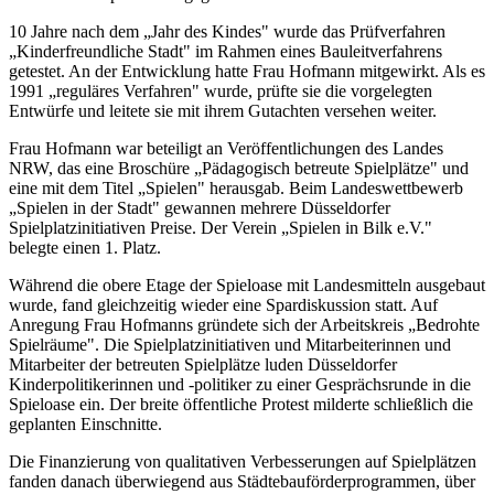
10 Jahre nach dem „Jahr des Kindes" wurde das Prüfverfahren
„Kinderfreundliche Stadt" im Rahmen eines Bauleitverfahrens
getestet. An der Entwicklung hatte Frau Hofmann mitgewirkt. Als es
1991 „reguläres Verfahren" wurde, prüfte sie die vorgelegten
Entwürfe und leitete sie mit ihrem Gutachten versehen weiter.
Frau Hofmann war beteiligt an Veröffentlichungen des Landes
NRW, das eine Broschüre „Pädagogisch betreute Spielplätze" und
eine mit dem Titel „Spielen" herausgab. Beim Landeswettbewerb
„Spielen in der Stadt" gewannen mehrere Düsseldorfer
Spielplatzinitiativen Preise. Der Verein „Spielen in Bilk e.V."
belegte einen 1. Platz.
Während die obere Etage der Spieloase mit Landesmitteln ausgebaut
wurde, fand gleichzeitig wieder eine Spardiskussion statt. Auf
Anregung Frau Hofmanns gründete sich der Arbeitskreis „Bedrohte
Spielräume". Die Spielplatzinitiativen und Mitarbeiterinnen und
Mitarbeiter der betreuten Spielplätze luden Düsseldorfer
Kinderpolitikerinnen und -politiker zu einer Gesprächsrunde in die
Spieloase ein. Der breite öffentliche Protest milderte schließlich die
geplanten Einschnitte.
Die Finanzierung von qualitativen Verbesserungen auf Spielplätzen
fanden danach überwiegend aus Städtebauförderprogrammen, über