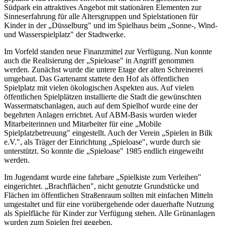
Südpark ein attraktives Angebot mit stationären Elementen zur
Sinneserfahrung für alle Altersgruppen und Spielstationen für
Kinder in der „Düsselburg" und im Spielhaus beim „Sonne-, Wind-
und Wasserspielplatz" der Stadtwerke.
Im Vorfeld standen neue Finanzmittel zur Verfügung. Nun konnte
auch die Realisierung der „Spieloase" in Angriff genommen
werden. Zunächst wurde die untere Etage der alten Schreinerei
umgebaut. Das Gartenamt stattete den Hof als öffentlichen
Spielplatz mit vielen ökologischen Aspekten aus. Auf vielen
öffentlichen Spielplätzen installierte die Stadt die gewünschten
Wassermatschanlagen, auch auf dem Spielhof wurde eine der
begehrten Anlagen errichtet. Auf ABM-Basis wurden wieder
Mitarbeiterinnen und Mitarbeiter für eine „Mobile
Spielplatzbetreuung" eingestellt. Auch der Verein „Spielen in Bilk
e.V.", als Träger der Einrichtung „Spieloase", wurde durch sie
unterstützt. So konnte die „Spieloase" 1985 endlich eingeweiht
werden.
Im Jugendamt wurde eine fahrbare „Spielkiste zum Verleihen"
eingerichtet. „Brachflächen", nicht genutzte Grundstücke und
Flächen im öffentlichen Straßenraum sollten mit einfachen Mitteln
umgestaltet und für eine vorübergehende oder dauerhafte Nutzung
als Spielfläche für Kinder zur Verfügung stehen. Alle Grünanlagen
wurden zum Spielen frei gegeben.