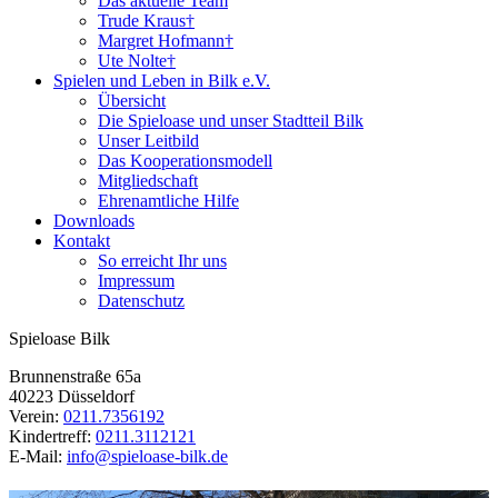
Das aktuelle Team
Trude Kraus†
Margret Hofmann†
Ute Nolte†
Spielen und Leben in Bilk e.V.
Übersicht
Die Spieloase und unser Stadtteil Bilk
Unser Leitbild
Das Kooperationsmodell
Mitgliedschaft
Ehrenamtliche Hilfe
Downloads
Kontakt
So erreicht Ihr uns
Impressum
Datenschutz
Spieloase Bilk
Brunnenstraße 65a
40223 Düsseldorf
Verein:
0211.7356192
Kindertreff:
0211.3112121
E-Mail:
info@spieloase-bilk.de