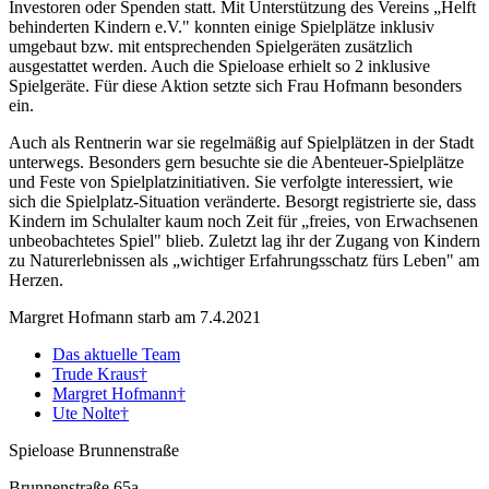
Investoren oder Spenden statt. Mit Unterstützung des Vereins „Helft
behinderten Kindern e.V." konnten einige Spielplätze inklusiv
umgebaut bzw. mit entsprechenden Spielgeräten zusätzlich
ausgestattet werden. Auch die Spieloase erhielt so 2 inklusive
Spielgeräte. Für diese Aktion setzte sich Frau Hofmann besonders
ein.
Auch als Rentnerin war sie regelmäßig auf Spielplätzen in der Stadt
unterwegs. Besonders gern besuchte sie die Abenteuer-Spielplätze
und Feste von Spielplatzinitiativen. Sie verfolgte interessiert, wie
sich die Spielplatz-Situation veränderte. Besorgt registrierte sie, dass
Kindern im Schulalter kaum noch Zeit für „freies, von Erwachsenen
unbeobachtetes Spiel" blieb. Zuletzt lag ihr der Zugang von Kindern
zu Naturerlebnissen als „wichtiger Erfahrungsschatz fürs Leben" am
Herzen.
Margret Hofmann starb am 7.4.2021
Das aktuelle Team
Trude Kraus†
Margret Hofmann†
Ute Nolte†
Spieloase Brunnenstraße
Brunnenstraße 65a