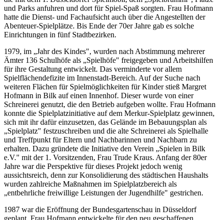
und Parks anfuhren und dort für Spiel-Spaß sorgten. Frau Hofmann
hatte die Dienst- und Fachaufsicht auch über die Angestellten der
Abenteuer-Spielplätze. Bis Ende der 70er Jahre gab es solche
Einrichtungen in fünf Stadtbezirken.
1979, im „Jahr des Kindes", wurden nach Abstimmung mehrerer
Ämter 136 Schulhöfe als „Spielhöfe" freigegeben und Arbeitshilfen
für ihre Gestaltung entwickelt. Das verminderte vor allem
Spielflächendefizite im Innenstadt-Bereich. Auf der Suche nach
weiteren Flächen für Spielmöglichkeiten für Kinder stieß Margret
Hofmann in Bilk auf einen Innenhof. Dieser wurde von einer
Schreinerei genutzt, die den Betrieb aufgeben wollte. Frau Hofmann
konnte die Spielplatzinitiative auf dem Merkur-Spielplatz gewinnen,
sich mit ihr dafür einzusetzen, das Gelände im Bebauungsplan als
„Spielplatz" festzuschreiben und die alte Schreinerei als Spielhalle
und Treffpunkt für Eltern und Nachbarinnen und Nachbarn zu
erhalten. Dazu gründete die Initiative den Verein „Spielen in Bilk
e.V." mit der 1. Vorsitzenden, Frau Trude Kraus. Anfang der 80er
Jahre war die Perspektive für dieses Projekt jedoch wenig
aussichtsreich, denn zur Konsolidierung des städtischen Haushalts
wurden zahlreiche Maßnahmen im Spielplatzbereich als
„entbehrliche freiwillige Leistungen der Jugendhilfe" gestrichen.
1987 war die Eröffnung der Bundesgartenschau in Düsseldorf
geplant. Frau Hofmann entwickelte für den neu geschaffenen