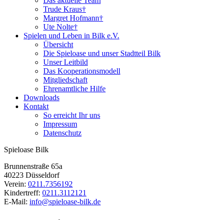
Das aktuelle Team
Trude Kraus†
Margret Hofmann†
Ute Nolte†
Spielen und Leben in Bilk e.V.
Übersicht
Die Spieloase und unser Stadtteil Bilk
Unser Leitbild
Das Kooperationsmodell
Mitgliedschaft
Ehrenamtliche Hilfe
Downloads
Kontakt
So erreicht Ihr uns
Impressum
Datenschutz
Spieloase Bilk
Brunnenstraße 65a
40223 Düsseldorf
Verein:
0211.7356192
Kindertreff:
0211.3112121
E-Mail:
info@spieloase-bilk.de