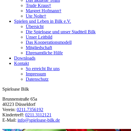
Das aktuelle Team
Trude Kraus†
Margret Hofmann†
Ute Nolte†
Spielen und Leben in Bilk e.V.
Übersicht
Die Spieloase und unser Stadtteil Bilk
Unser Leitbild
Das Kooperationsmodell
Mitgliedschaft
Ehrenamtliche Hilfe
Downloads
Kontakt
So erreicht Ihr uns
Impressum
Datenschutz
Spieloase Bilk
Brunnenstraße 65a
40223 Düsseldorf
Verein:
0211.7356192
Kindertreff:
0211.3112121
E-Mail:
info@spieloase-bilk.de