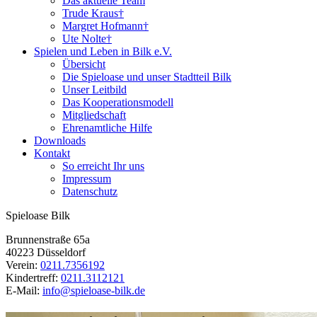
Das aktuelle Team
Trude Kraus†
Margret Hofmann†
Ute Nolte†
Spielen und Leben in Bilk e.V.
Übersicht
Die Spieloase und unser Stadtteil Bilk
Unser Leitbild
Das Kooperationsmodell
Mitgliedschaft
Ehrenamtliche Hilfe
Downloads
Kontakt
So erreicht Ihr uns
Impressum
Datenschutz
Spieloase Bilk
Brunnenstraße 65a
40223 Düsseldorf
Verein:
0211.7356192
Kindertreff:
0211.3112121
E-Mail:
info@spieloase-bilk.de